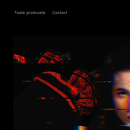
Salt la
conținut
Toate produsele
Contact
Salt la
informațiile
despre
produs