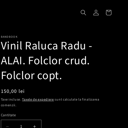
Conectați-
Coș
vă
BANDBOOK
Vinil Raluca Radu -
ALAI. Folclor crud.
Folclor copt.
Preț
150,00 lei
obișnuit
Taxe incluse.
Taxele de expediere
sunt calculate la finalizarea
comenzii.
Cantitate