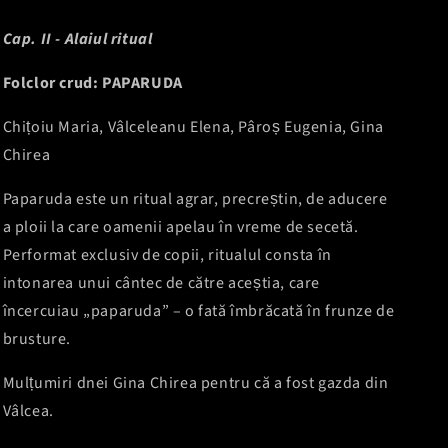
Cap. II - Alaiul ritual
Folclor crud: PAPARUDA
Chițoiu Maria, Vâlceleanu Elena, Pâroș Eugenia, Gina
Chirea
Paparuda este un ritual agrar, precreștin, de aducere
a ploii la care oamenii apelau în vreme de secetă.
Performat exclusiv de copii, ritualul consta în
intonarea unui cântec de către aceștia, care
încercuiau „paparuda” – o fată îmbrăcată în frunze de
brusture.
Mulțumiri dnei Gina Chirea pentru că a fost gazda din
Vâlcea.