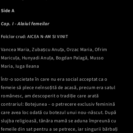
Side A
Cap. I - Alaiul femeilor
Folclor crud: AICEA N-AM SI VINIT
Vancea Maria, Zubașcu Anuța, Orzac Maria, Ofrim
Maricuța, Hunyadi Anuța, Bogdan Palagă, Musso
Maria, Iuga Ileana
Într-o societate în care nu era social acceptat ca o
femeie să plece neînsoțită de acasă, precum era satul
românesc, am descoperit o tradiție care arată
contrariul: Botejunea – o petrecere exclusiv feminină
care avea loc odată cu botezul unui nou-născut. După
slujba religioasă, tânăra mamă se aduna împreună cu
femeile din sat pentru a se petrece, iar singurii bărbați