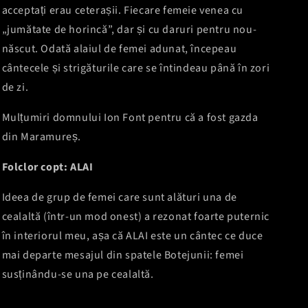
acceptați erau ceterașii. Fiecare femeie venea cu
„jumătate de horincă”, dar și cu daruri pentru nou-
născut. Odată alaiul de femei adunat, începeau
cântecele și strigăturile care se întindeau până în zori
de zi.
Mulțumiri domnului Ion Font pentru că a fost gazda
din Maramureș.
Folclor copt: ALAI
Ideea de grup de femei care sunt alături una de
cealaltă (într-un mod onest) a rezonat foarte puternic
în interiorul meu, așa că ALAI este un cântec ce duce
mai departe mesajul din spatele Botejunii: femei
susținându-se una pe cealaltă.