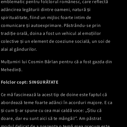
emblematic pentru folclorul românesc, care reflectă
adâncirea legăturii dintre oameni, natură și
spiritualitate, fiind un mijloc foarte intim de
comunicare și autoexprimare. Păstrându-se prin
tradiție orală, doina a fost un vehicul al emoțiilor
colective și un element de coeziune socială, un soi de
alai al gândurilor.
Mulțumiri lui Cosmin Bârlan pentru că a fost gazda din
Mehedinți.
Folclor copt: SINGURĂTATE
Ce mă fascinează la acest tip de doine este faptul că
abordează teme foarte adânci în acorduri majore. E ca
și cum ți-ar spune cu cea mai caldă voce: „Știu că
doare, dar eu sunt aici să te mângâi!”. Am păstrat
modul delicat de a prezenta o temă grea precum este