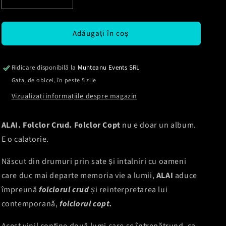
Reduceți
Creșteți
cantitatea
cantitatea
pentru
pentru
Adăugați în coș
Vinil
Vinil
Raluca
Raluca
Radu
Radu
-
-
Ridicare disponibilă la
Munteanu Events SRL
ALAI.
ALAI.
Gata, de obicei, în peste 5 zile
Folclor
Folclor
Vizualizați informațiile despre magazin
crud.
crud.
Folclor
Folclor
copt.
copt.
ALAI. Folclor Crud. Folclor Copt
nu e doar un album.
E o calatorie.
Născut din drumuri prin sate și intalniri cu oameni
care duc mai departe memoria vie a lumii,
ALAI
aduce
împreună
folclorul crud
ș
i reinterpretarea lui
contemporană,
folclorul copt.