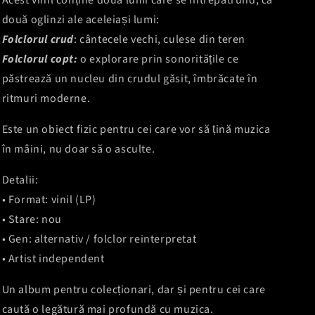
Acest vinil conține două lumi care se întrepătrund, ca
două oglinzi ale aceleiași lumi:
Folclorul crud
: cântecele vechi, culese din teren
Folclorul copt:
o explorare prin sonoritățile ce
păstrează un nucleu din crudul găsit, îmbrăcate în
ritmuri moderne.
Este un obiect fizic pentru cei care vor să țină muzica
în mâini, nu doar să o asculte.
Detalii:
• Format: vinil (LP)
• Stare: nou
• Gen: alternativ / folclor reinterpretat
• Artist independent
Un album pentru colecționari, dar și pentru cei care
caută o legătură mai profundă cu muzica.